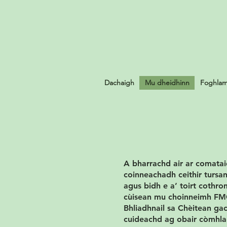
Dachaigh
Mu dheidhinn
Foghlam
A bharrachd air ar comata
coinneachadh ceithir tursa
agus bidh e a’ toirt cothr
cùisean mu choinneimh FMG
Bhliadhnail sa Chèitean gac
cuideachd ag obair còmhla 