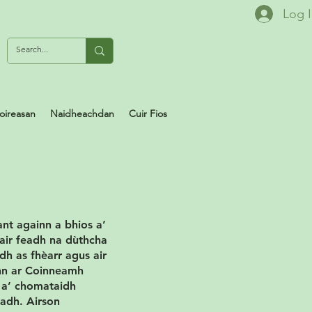
Log 
oireasan
Naidheachdan
Cuir Fios
nt againn a bhios a’
 air feadh na dùthcha
dh as fhèarr agus air
inn ar Coinneamh
h a’ chomataidh
hadh. Airson