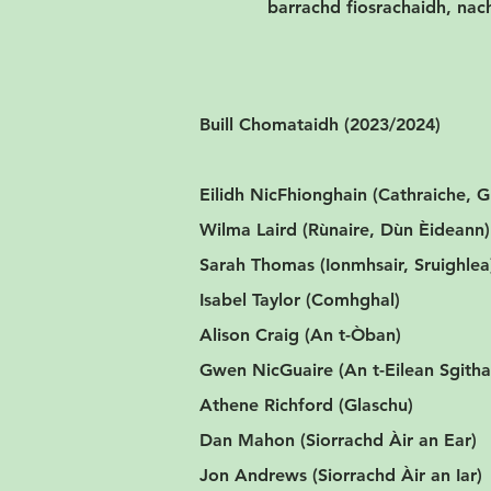
barrachd fiosrachaidh, nach
Buill Chomataidh (2023/2024)
Eilidh NicFhionghain (Cathraiche, 
Wilma Laird (R
ùnaire, Dùn Èideann
)
Sarah Thomas (Ionmh
sair,
Sruighlea
Isabel Taylor (Comhghal)
Alison Craig (An t-Òban)
Gwen NicGuaire (An t-Eilean Sgith
Athene Richford (Glaschu)
Dan Mahon (Siorrachd Àir an Ear)
Jon Andrews (Siorrachd Àir an Iar)