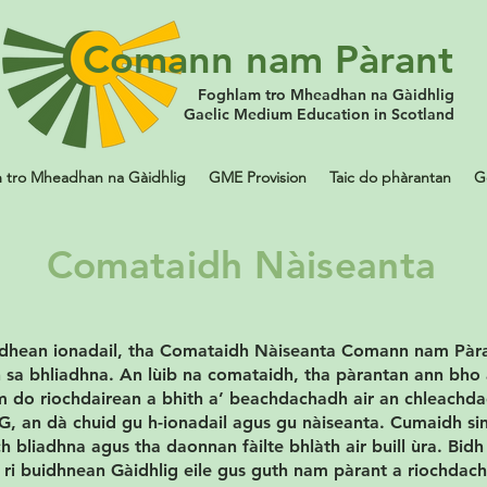
Comann nam Pàrant
Foghlam tro Mheadhan na Gàidhlig
Gaelic Medium Education in Scotland
 tro Mheadhan na Gàidhlig
GME Provision
Taic do phàrantan
G
Comataidh Nàiseanta
idhean ionadail, tha Comataidh Nàiseanta Comann nam Pàra
n sa bhliadhna. An lùib na comataidh, tha pàrantan ann bho
om do riochdairean a bhith a’ beachdachadh air an chleachda
, an dà chuid gu h-ionadail agus gu nàiseanta. Cumaidh s
h bliadhna agus tha daonnan fàilte bhlàth air buill ùra. Bid
ri buidhnean Gàidhlig eile gus guth nam pàrant a riochdac