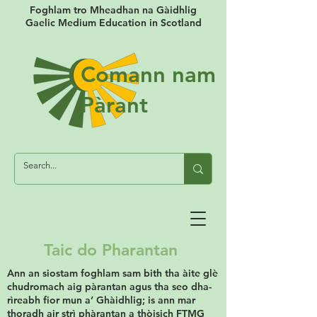
Foghlam tro Mheadhan na Gàidhlig
Gaelic Medium Education in Scotland
Comann nam
Pàrant
Taic do Pharantan
Ann an siostam foghlam sam bith tha àite glè
chudromach aig pàrantan agus tha seo dha-
rìreabh fior mun a’ Ghàidhlig; is ann mar
thoradh air strì phàrantan a thòisich FTMG