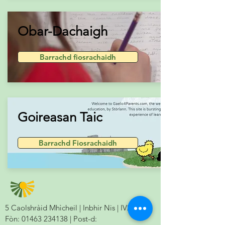
Obar-Dachaigh
Barrachd fiosrachaidh
Goireasan Taic
Barrachd Fiosrachaidh
5 Caolshràid Mhìcheil | Inbhir Nis | IV2 3HQ |
Fòn:
01463 234138
| Post-d: