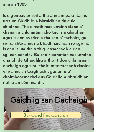
ann an 1985.
Is e goireas prìseil a tha ann am pàrantan is
urrainn Gàidhlig a bhruidhinn rin cuid
chloinne. Tha e math mas urrainn clann a’
chànan a chluinntinn cho tric ‘s a ghabhas
agus is ann as trice a tha seo a’ tachairt, gu
sònraichte anns na bliadhnaichean ro-sgoile,
is ann is luaithe a thig leasachadh air an
sgilean cànain. Bu chòir pàrantan nas urrainn
dhaibh de Ghàidhlig a thoirt don chlann san
dachaigh agus bu chòir misneachadh daoine
eile anns an teaghlach agus anns a’
choimhearsnachd gus Gàidhlig a bhruidhinn
riutha an-còmhnaidh.
G
àidhlig san Dachaigh
Barrachd fiosrachaidh