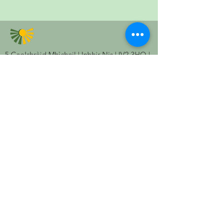
5 Caolshràid Mhìcheil | Inbhir Nis | IV2 3HQ |
Fòn:
01463 234138
| Post-d:
fios@parant.org.uk
5 Mitchell Lane | Inverness | IV2 3HQ | Tel:
01463 234138
| Email:
fios@parant.org.uk
Cuir thugainn ur seòladh phuist-d agus
cumaidh sinn ann an connaltradh.
Send