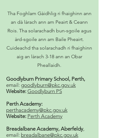
Tha Foghlam Gàidhlig ri fhaighinn ann
an dà làrach ann am Peairt & Ceann
Rois. Tha solarachadh bun-sgoile agus
àrd-sgoile ann am Baile Pheairt.
Cuideachd tha solarachadh ri fhaighinn
aig an làrach 3-18 ann an Obar
Pheallaidh.
Goodlyburn Primary School, Perth,
email:
goodlyburn@pkc.gov.uk
Website:
Goodlyburn PS
Perth Academy:
perthacademy@pkc.gov.uk
Website:
Perth Academy
Breadalbane Academy, Aberfeldy
,
email:
breadalbane@pkc.gov.uk