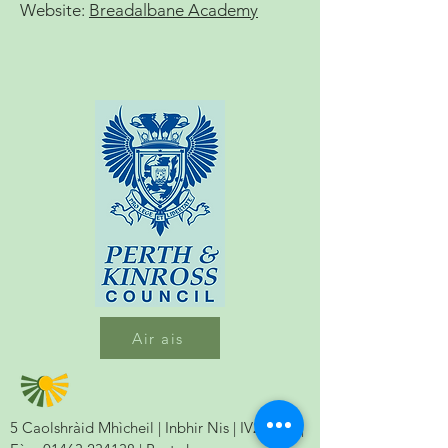
Website:
Breadalbane Academy
Air ais
5 Caolshràid Mhìcheil | Inbhir Nis | IV2 3HQ |